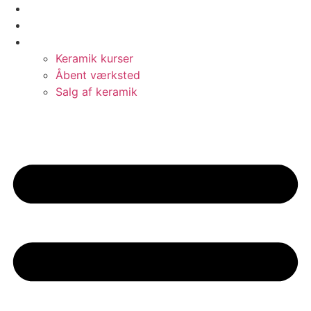
Videre
Cafe
til
Bed & Breakfast
indhold
Keramik
Keramik kurser
Åbent værksted
Salg af keramik